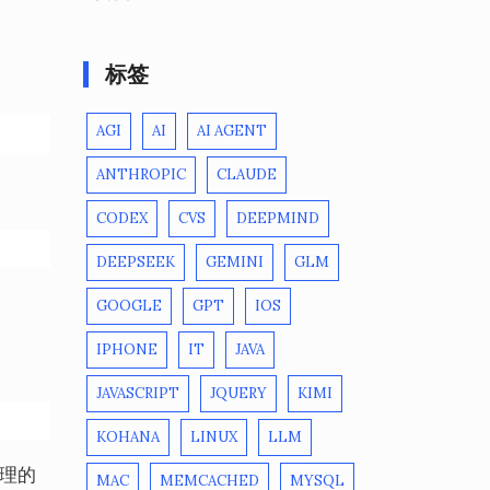
标签
AGI
AI
AI AGENT
ANTHROPIC
CLAUDE
CODEX
CVS
DEEPMIND
DEEPSEEK
GEMINI
GLM
GOOGLE
GPT
IOS
IPHONE
IT
JAVA
JAVASCRIPT
JQUERY
KIMI
KOHANA
LINUX
LLM
管理的
MAC
MEMCACHED
MYSQL