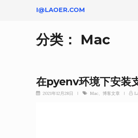
跳
I@LAOER.COM
转
到
内
分类：
Mac
容
在pyenv环境下安装支持
2021年12月28日
Mac
、
博客文章
L