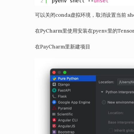
2
pyenv shell --
unset
可以关闭
conda虚拟环境，取消设置当前 shell
在PyCharm里使用安装在pyenv里的Tens
在PayCharm里新建项目