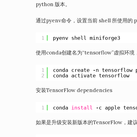
python 版本。
通过pyenv命令，设置当前 shell 所使用的 pyt
1
pyenv shell miniforge3
使用conda创建名为“tensorflow”虚拟环
1
conda create -n tensorflow 
2
conda activate tensorflow
安装TensorFlow dependencies
1
conda 
install
-c apple tens
如果是升级安装新版本的TensorFlow，建