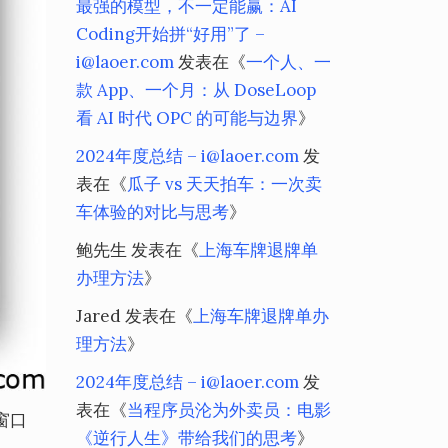
最强的模型，不一定能赢：AI
Coding开始拼“好用”了 –
i@laoer.com
发表在《
一个人、一
款 App、一个月：从 DoseLoop
看 AI 时代 OPC 的可能与边界
》
2024年度总结 – i@laoer.com
发
表在《
瓜子 vs 天天拍车：一次卖
车体验的对比与思考
》
鲍先生
发表在《
上海车牌退牌单
办理方法
》
Jared
发表在《
上海车牌退牌单办
理方法
》
2024年度总结 – i@laoer.com
发
表在《
当程序员沦为外卖员：电影
”窗口
《逆行人生》带给我们的思考
》