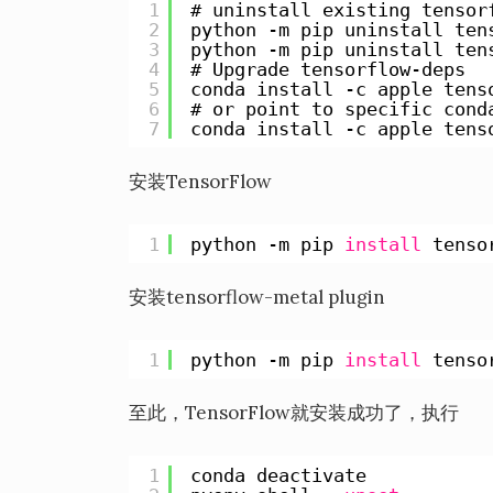
1
# uninstall existing tensor
2
python -m pip uninstall ten
3
python -m pip uninstall ten
4
# Upgrade tensorflow-deps
5
conda install -c apple tens
6
# or point to specific cond
7
conda install -c apple tens
安装TensorFlow
1
python -m pip 
install
tenso
安装tensorflow-metal plugin
1
python -m pip 
install
tenso
至此，TensorFlow就安装成功了，执行
1
conda deactivate