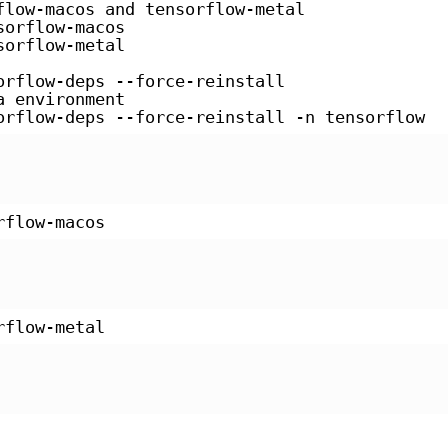
flow-macos and tensorflow-metal
sorflow-macos
sorflow-metal
orflow-deps --force-reinstall
a environment
orflow-deps --force-reinstall -n tensorflow
rflow-macos
rflow-metal