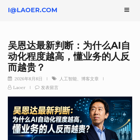
跳
I@LAOER.COM
转
到
内
容
吴恩达最新判断：为什么AI自
动化程度越高，懂业务的人反
而越贵？
2026年8月8日
人工智能
、
博客文章
Laoer
发表留言