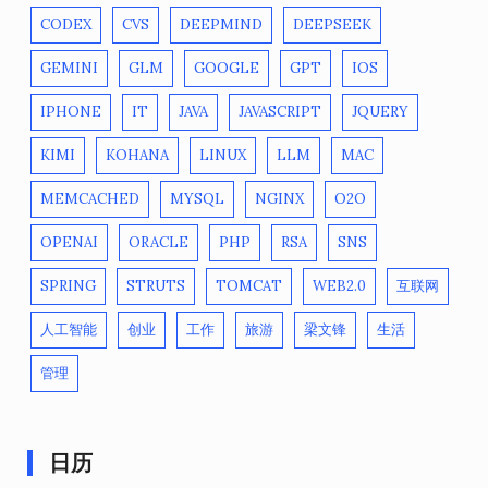
CODEX
CVS
DEEPMIND
DEEPSEEK
GEMINI
GLM
GOOGLE
GPT
IOS
IPHONE
IT
JAVA
JAVASCRIPT
JQUERY
KIMI
KOHANA
LINUX
LLM
MAC
MEMCACHED
MYSQL
NGINX
O2O
OPENAI
ORACLE
PHP
RSA
SNS
SPRING
STRUTS
TOMCAT
WEB2.0
互联网
人工智能
创业
工作
旅游
梁文锋
生活
管理
日历