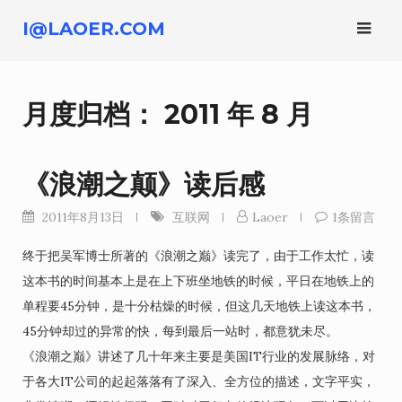
跳
I@LAOER.COM
转
到
内
月度归档：
2011 年 8 月
容
《浪潮之颠》读后感
2011年8月13日
互联网
Laoer
1条留言
终于把吴军博士所著的《浪潮之巅》读完了，由于工作太忙，读
这本书的时间基本上是在上下班坐地铁的时候，平日在地铁上的
单程要45分钟，是十分枯燥的时候，但这几天地铁上读这本书，
45分钟却过的异常的快，每到最后一站时，都意犹未尽。
《浪潮之巅》讲述了几十年来主要是美国IT行业的发展脉络，对
于各大IT公司的起起落落有了深入、全方位的描述，文字平实，