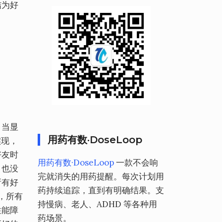
结为好
，当显
用药有数·DoseLoop
实现，
好友时
用药有数·DoseLoop
一款不会响
，也没
完就消失的用药提醒。每次计划用
所有好
药持续追踪，直到有明确结果。支
，所有
持慢病、老人、ADHD 等各种用
性能障
药场景。