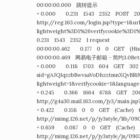
00:00:00.000 跳转提示
+ 0.000 0.231 1543 2352 POST 200
http://reg.163.com/login.jsp?type=1&ur
lightweight%3D1%26verifycookie%3D1
0.231 1543 2352 1 request
00:00:00.462 0.177 0 0 GET (Histor
00:00:00.469 网易电子邮箱 – 简约3.0Bet
+ 0.000 0.118 1703 604 GET 302 Redi
sid=gAJQIqzzbBwvsaVoDhzztmnXQvBRiMu
lightweight=1&verifycookie=1&languag
+ 0.245 0.366 1664 6788 GET 200
http://g4a30.mail.163.com/jy3/main.
+ 0.422 0.158 0 0 GET (Cache) 
http://mimg.126.net/p/jy3style/lib/09
+ 0.659 0.087 0 0 GET (Cache) app
http://mimg.126.net/p/jy3style/js/090