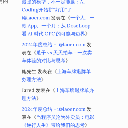
有的
最强的模型，不一定能赢：AI
Coding开始拼“好用”了 –
i@laoer.com
发表在《
一个人、一
款 App、一个月：从 DoseLoop
看 AI 时代 OPC 的可能与边界
》
2024年度总结 – i@laoer.com
发
表在《
瓜子 vs 天天拍车：一次卖
车体验的对比与思考
》
鲍先生
发表在《
上海车牌退牌单
办理方法
》
Jared
发表在《
上海车牌退牌单办
理方法
》
2024年度总结 – i@laoer.com
发
表在《
当程序员沦为外卖员：电影
《逆行人生》带给我们的思考
》