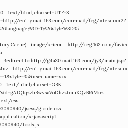
 text/html; charset=UTF-8
l=http://entry.mail.163.com/coremail/fcg/ntesdoor2?
%26language%3D-1%26style%3D35
y Cache) image/x-icon http://reg.163.com/favico
a
rect to http://g4a30.mail.163.com/jy3/main.jsp?
z http://entry.mail.163.com/coremail/fcg/ntesdoo
e=-1&style=35&username=xxx
 text/html;charset=GBK
jsp?sid=gAJQIqzzbBwvsaVoDhzztmnXQvBRiMuz
text/css
03090940/jscss/globle.css
lication/x-javascript
3090940/tools.js