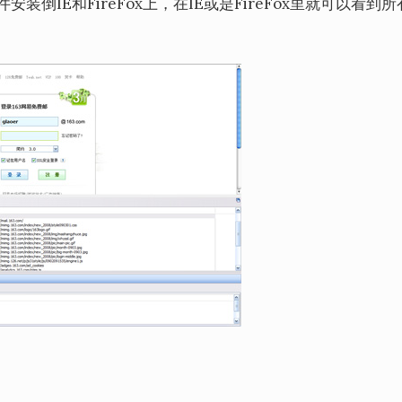
倒IE和FireFox上，在IE或是FireFox里就可以看到所