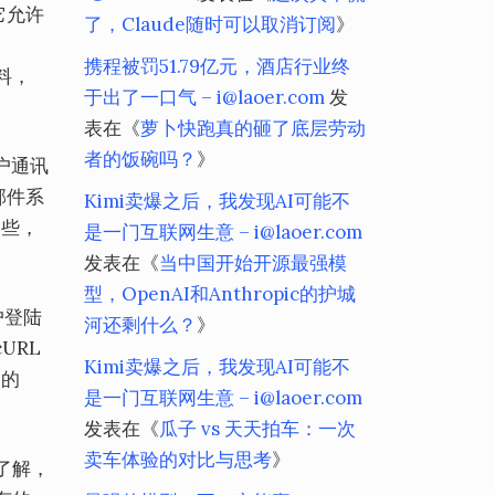
它允许
了，Claude随时可以取消订阅
》
携程被罚51.79亿元，酒店行业终
资料，
于出了一口气 – i@laoer.com
发
表在《
萝卜快跑真的砸了底层劳动
者的饭碗吗？
》
户通讯
邮件系
Kimi卖爆之后，我发现AI可能不
一些，
是一门互联网生意 – i@laoer.com
发表在《
当中国开始开源最强模
型，OpenAI和Anthropic的护城
户登陆
河还剩什么？
》
URL
Kimi卖爆之后，我发现AI可能不
e的
是一门互联网生意 – i@laoer.com
发表在《
瓜子 vs 天天拍车：一次
卖车体验的对比与思考
》
所了解，