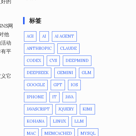
更好的
标签
SNS网
对他
AGI
AI
AI AGENT
的活动
ANTHROPIC
CLAUDE
作有平
CODEX
CVS
DEEPMIND
DEEPSEEK
GEMINI
GLM
定义它
GOOGLE
GPT
IOS
IPHONE
IT
JAVA
JAVASCRIPT
JQUERY
KIMI
KOHANA
LINUX
LLM
MAC
MEMCACHED
MYSQL