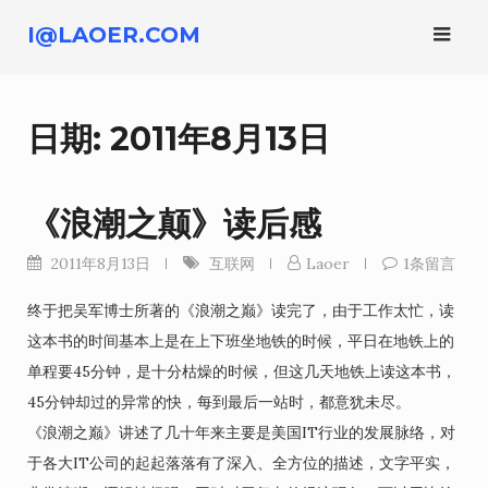
跳
I@LAOER.COM
转
到
内
日期:
2011年8月13日
容
《浪潮之颠》读后感
2011年8月13日
互联网
Laoer
1条留言
终于把吴军博士所著的《浪潮之巅》读完了，由于工作太忙，读
这本书的时间基本上是在上下班坐地铁的时候，平日在地铁上的
单程要45分钟，是十分枯燥的时候，但这几天地铁上读这本书，
45分钟却过的异常的快，每到最后一站时，都意犹未尽。
《浪潮之巅》讲述了几十年来主要是美国IT行业的发展脉络，对
于各大IT公司的起起落落有了深入、全方位的描述，文字平实，