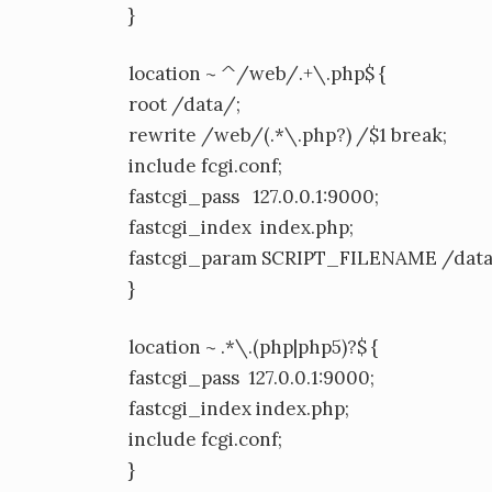
}
location ~ ^/web/.+\.php$ {
root /data/;
rewrite /web/(.*\.php?) /$1 break;
include fcgi.conf;
fastcgi_pass 127.0.0.1:9000;
fastcgi_index index.php;
fastcgi_param SCRIPT_FILENAME /data
}
location ~ .*\.(php|php5)?$ {
fastcgi_pass 127.0.0.1:9000;
fastcgi_index index.php;
include fcgi.conf;
}