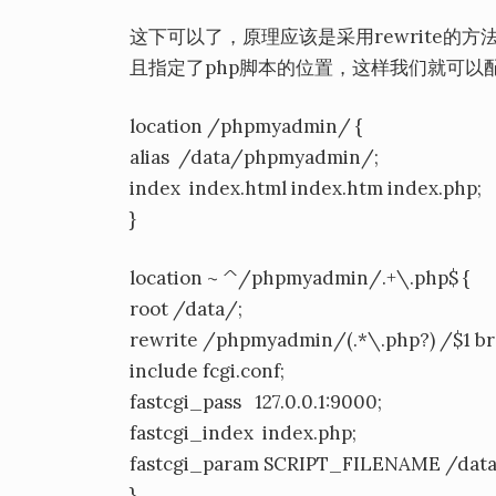
这下可以了，原理应该是采用rewrite的方法
且指定了php脚本的位置，这样我们就可以配置
location /phpmyadmin/ {
alias /data/phpmyadmin/;
index index.html index.htm index.php;
}
location ~ ^/phpmyadmin/.+\.php$ {
root /data/;
rewrite /phpmyadmin/(.*\.php?) /$1 br
include fcgi.conf;
fastcgi_pass 127.0.0.1:9000;
fastcgi_index index.php;
fastcgi_param SCRIPT_FILENAME /data
}