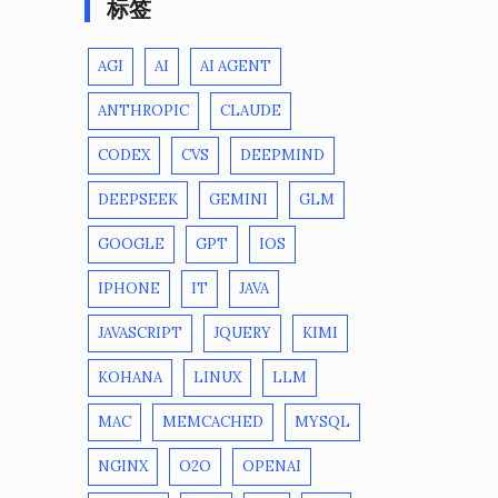
标签
AGI
AI
AI AGENT
ANTHROPIC
CLAUDE
CODEX
CVS
DEEPMIND
DEEPSEEK
GEMINI
GLM
GOOGLE
GPT
IOS
IPHONE
IT
JAVA
JAVASCRIPT
JQUERY
KIMI
KOHANA
LINUX
LLM
MAC
MEMCACHED
MYSQL
NGINX
O2O
OPENAI