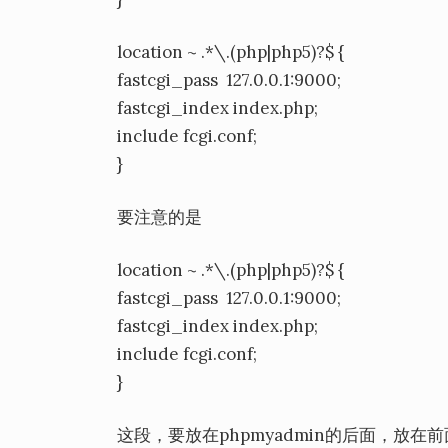
location ~ .*\.(php|php5)?$ {
fastcgi_pass 127.0.0.1:9000;
fastcgi_index index.php;
include fcgi.conf;
}
要注意的是
location ~ .*\.(php|php5)?$ {
fastcgi_pass 127.0.0.1:9000;
fastcgi_index index.php;
include fcgi.conf;
}
这段，要放在phpmyadmin的后面，放在前面