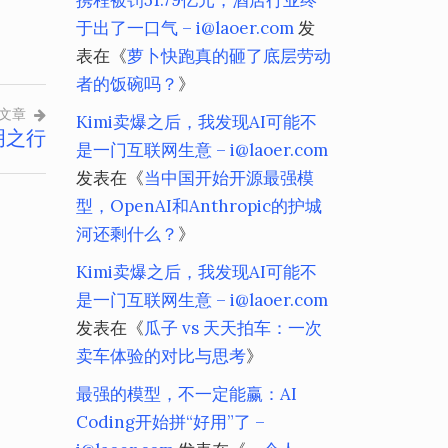
携程被罚51.79亿元，酒店行业终
于出了一口气 – i@laoer.com
发
表在《
萝卜快跑真的砸了底层劳动
者的饭碗吗？
》
文章
Kimi卖爆之后，我发现AI可能不
明之行
是一门互联网生意 – i@laoer.com
发表在《
当中国开始开源最强模
型，OpenAI和Anthropic的护城
河还剩什么？
》
Kimi卖爆之后，我发现AI可能不
是一门互联网生意 – i@laoer.com
发表在《
瓜子 vs 天天拍车：一次
卖车体验的对比与思考
》
最强的模型，不一定能赢：AI
Coding开始拼“好用”了 –