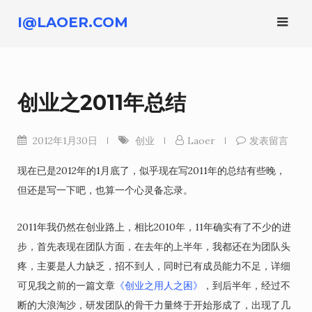
跳
I@LAOER.COM
转
到
内
容
创业之2011年总结
2012年1月30日
创业
Laoer
发表留言
现在已是2012年的1月底了，似乎现在写2011年的总结有些晚，
但还是写一下吧，也算一个心灵备忘录。
2011年我仍然在创业路上，相比2010年，11年确实有了不少的进
步，首先表现在团队方面，在去年的上半年，我都还在为团队头
疼，主要是人力缺乏，招不到人，同时已有成员能力不足，详细
可见我之前的一篇文章
《创业之用人之困》
，到后半年，经过不
断的大浪淘沙，研发团队的骨干力量终于开始形成了，出现了几