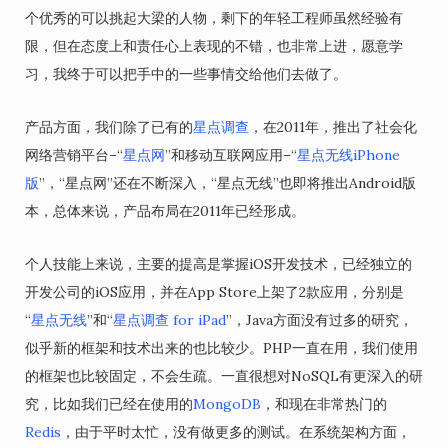
个优秀的可以挑起大梁的人物，剩下的年轻工程师虽然经验有
限，但在态度上和责任心上表现的不错，也非常上进，愿意学
习，我终于可以把手中的一些事情交给他们去做了。
产品方面，我们除了已有的
星点调查
，在2011年，推出了社会化
网络营销平台–“
星点网
”和移动互联网应用–“
星点无线iPhone
版
”，“星点网”还在不断深入，“星点无线”也即将推出Android版
本，总体来说，产品布局在2011年已经形成。
个人技能上来说，主要的提高是掌握iOS开发技术，已经独立的
开发公司的iOS应用，并在App Store上架了2款应用，分别是
“
星点无线
”和“
星点调查 for iPad
”，Java方面没有过多的研究，
似乎新的框架和技术出来的也比较少。PHP一直在用，我们使用
的框架也比较固定，不会生疏。一直很想对NoSQL有更深入的研
究，比如我们已经在使用的
MongoDB
，和现在非常热门的
Redis
，由于平时太忙，没有做更多的测试。在系统架构方面，