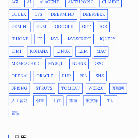
AGI
AI
AI AGENT
ANTHROPIC
CLAUDE
CODEX
CVS
DEEPMIND
DEEPSEEK
GEMINI
GLM
GOOGLE
GPT
IOS
IPHONE
IT
JAVA
JAVASCRIPT
JQUERY
KIMI
KOHANA
LINUX
LLM
MAC
MEMCACHED
MYSQL
NGINX
O2O
OPENAI
ORACLE
PHP
RSA
SNS
SPRING
STRUTS
TOMCAT
WEB2.0
互联网
人工智能
创业
工作
旅游
梁文锋
生活
管理