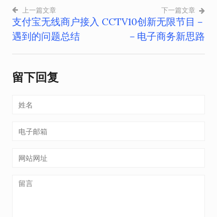
上一篇文章
下一篇文章
支付宝无线商户接入
CCTV10创新无限节目－
文
遇到的问题总结
－电子商务新思路
章
导
留下回复
航