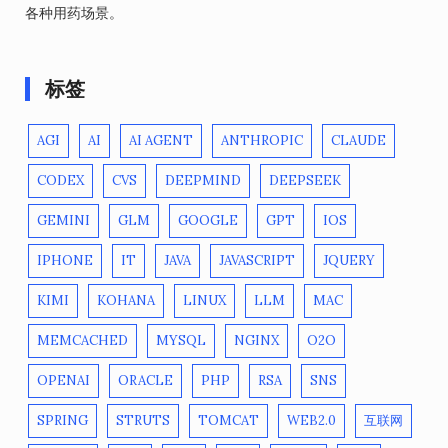
各种用药场景。
标签
AGI
AI
AI AGENT
ANTHROPIC
CLAUDE
CODEX
CVS
DEEPMIND
DEEPSEEK
GEMINI
GLM
GOOGLE
GPT
IOS
IPHONE
IT
JAVA
JAVASCRIPT
JQUERY
KIMI
KOHANA
LINUX
LLM
MAC
MEMCACHED
MYSQL
NGINX
O2O
OPENAI
ORACLE
PHP
RSA
SNS
SPRING
STRUTS
TOMCAT
WEB2.0
互联网