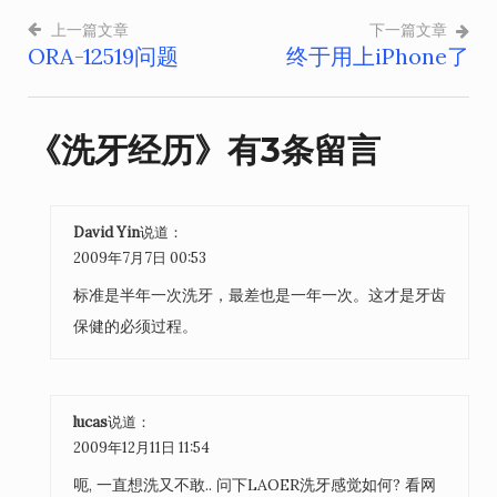
上一篇文章
下一篇文章
ORA-12519问题
终于用上iPhone了
文
章
导
《
洗牙经历
》有3条留言
航
David Yin
说道：
2009年7月7日 00:53
标准是半年一次洗牙，最差也是一年一次。这才是牙齿
保健的必须过程。
lucas
说道：
2009年12月11日 11:54
呃, 一直想洗又不敢.. 问下LAOER洗牙感觉如何? 看网