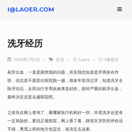
跳
I@LAOER.COM
转
到
内
容
洗牙经历
2009年7月2日
生活
Laoer
3条留言
刷牙出血，一直是困扰我的问题，其实我也知道是牙周炎在作
怪，但总是不愿意往医院跑一趟，很多年前洗过牙，知道洗牙去
除牙结石，从而治疗牙周炎效果是好的，面对严重的刷牙出血，
最终决定还是去趟医院吧。
之前先在网上查询了，看哪家医疗机构好一些，毕竟洗牙还是有
一定风险的，要找正规医院，网上看了看，静安区牙防所评价还
不错，离我上班的地方也蛮近，就决定去这家。