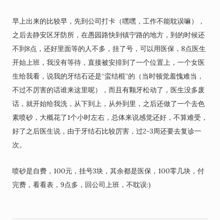
早上出来的比较早，先到公司打卡（嘿嘿，工作不能耽误嘛），
之后去静安区牙防所，在愚园路快到镇宁路的地方，到的时候还
不到8点，还好里面等的人不多，挂了号，可以用医保，8点医生
开始上班，我没有等待，直接被安排到了一个位置上，一个女医
生给我看，说我的牙结石还是“蛮结棍”的（当时顿觉羞愧难当，
不过不厉害的话谁来这里呢），而且有颗牙松动了，医生没多废
话，就开始给我洗，从下到上，从外到里，之后还做了一个去色
素喷砂，大概花了1个小时左右，总体来说感觉还好，不算难受，
好了之后医生说，由于牙结石比较厉害，过2-3周还要去复诊一
次。
喷砂是自费，100元，挂号3块，其余都是医保，100零几块，付
完费，看看表，9点多，回公司上班，不耽误:)