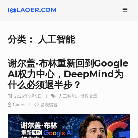
跳
I@LAOER.COM
转
到
内
分类：
人工智能
容
谢尔盖·布林重新回到Google
AI权力中心，DeepMind为
什么必须退半步？
2026年8月9日
人工智能
、
博客文章
Laoer
发表留言