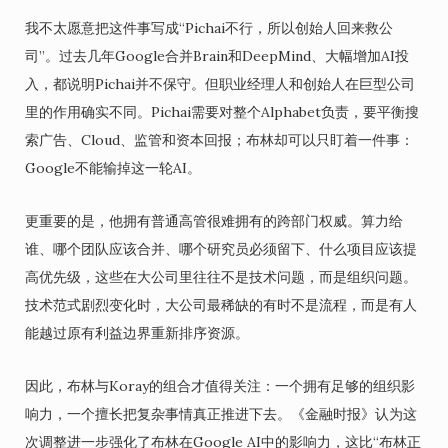
我不太愿意把这件事写成“Pichai不行，所以创始人回来救公
司”。过去几年Google合并Brain和DeepMind、大幅增加AI投
入，都说明Pichai并不保守。但职业经理人和创始人在巨型公司
里的作用确实不同。Pichai需要对整个Alphabet负责，要平衡搜
索广告、Cloud、监管和资本回报；布林却可以只盯着一件事：
Google不能输掉这一轮AI。
更重要的是，他拥有普通高管很难拥有的跨部门权威。算力给
谁、哪个团队应该合并、哪个研究员必须留下、什么项目应该提
高优先级，这些在大公司里往往不是技术问题，而是组织问题。
技术范式剧烈变化时，大公司最稀缺的有时不是流程，而是有人
能越过原有利益边界重新排序资源。
因此，布林与Koray的组合才值得关注：一个拥有足够的组织影
响力，一个擅长把复杂事情真正推进下去。《金融时报》认为这
次调整进一步强化了布林在Google AI中的影响力，这比“布林正